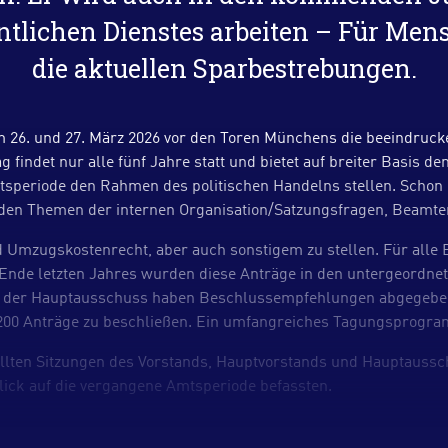
ntlichen Dienstes arbeiten – Für Mens
die aktuellen Sparbestrebungen.
 26. und 27. März 2026 vor den Toren Münchens die beeindruck
findet nur alle fünf Jahre statt und bietet auf breiter Basis 
mtsperiode den Rahmen des politischen Handelns stellen. Schon
 den Themen der internen Organisation/Satzungsfragen, Beamte
nd Umzugskostenrecht, aber auch sonstigem zu stellen. Für alle
 Ende letzten Jahres wurden diese Anträge in den untergeordne
t der Hauptausschuss haben Beschlussempfehlungen abgegeben.
er 200 Anträge zu beschließen. Ein umfangreiches Tagungsprogr
llten Sitzungen des Vorstands, Hauptvorstands und Hauptausschu
ick auf die vergangene Amtsperiode befassten.