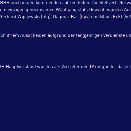
 BBB auch in den kommenden Jahren leiten. Die Stellvertreter
inem einzigen gemeinsamen Wahlgang statt. Gewählt wurden Ad
nd Gerhard Wipijewski (bfg). Dagmar Bär (bpv) und Klaus Eckl (V
ach ihrem Ausscheiden aufgrund der langjährigen Verdienste 
BB Hauptvorstand wurden als Vertreter der 19 mitgliederstärks