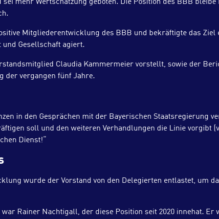
sei mehr Wertschätzung geboten. Die Position des BBB bleibe kla
ch.
ositive Mitgliederentwicklung des BBB und bekräftigte das Ziel 
t und Gesellschaft agiert.
orstandsmitglied Claudia Kammermeier vorstellt, sowie der Be
g der vergangen fünf Jahre.
zen in den Gesprächen mit der Bayerischen Staatsregierung ver
tigen soll und den weiteren Verhandlungen die Linie vorgibt (vgl.
chen Dienst!“
s
icklung wurde der Vorstand von den Delegierten entlastet, um d
 war Rainer Nachtigall, der diese Position seit 2020 innehat. E