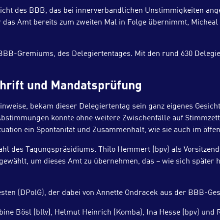
ht des BBB, das bei innerverbandlichen Unstimmigkeiten ange
das Amt bereits zum zweiten Mal in Folge übernimmt, Micheal Al
 BBB-Gremiums, des Delegiertentages. Mit den rund 630 Delegie
chrift und Mandatsprüfung
inweise, bekam dieser Delegiertentag sein ganz eigenes Gesic
Abstimmungen konnte ohne weitere Zwischenfälle auf Stimmzette
ation ein Spontanität und Zusammenhalt, wie sie auch im öffentl
Wahl des Tagungspräsidiums. Thilo Hemmert (bpv) als Vorsitzen
n gewählt, um dieses Amt zu übernehmen, das – wie sich später h
esten (DPolG), der dabei von Annette Ondracek aus der BBB-Gesc
e Bösl (bllv), Helmut Heinrich (Komba), Ina Hesse (bpv) und 