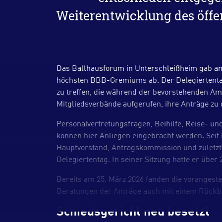
Weiterentwicklung des öffe
Das Ballhausforum in Unterschleißheim gab am
höchsten BBB-Gremiums ab. Der Delegiertentag 
zu treffen, die während der bevorstehenden A
Mitgliedsverbände aufgerufen, ihre Anträge zu
Personalvertretungsfragen, Beihilfe, Reise- u
können hier Anliegen eingebracht werden. Seit
Hauptvorstand, Antragskommission und zuletz
Delegiertentag. In seiner Sitzung hatte er üb
Bereits am 25. März 2026 fanden die vorangeste
Beratungen der Anträge auch mit einem Rückbl
Schiedsgericht neu besetzt