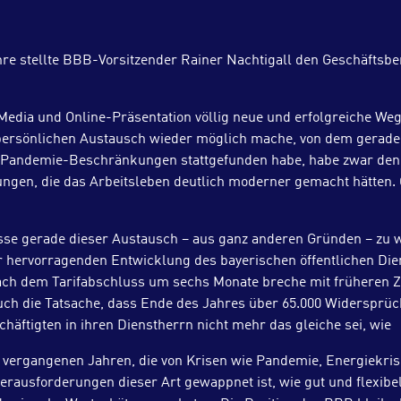
 stellte BBB-Vorsitzender Rainer Nachtigall den Geschäftsberi
edia und Online-Präsentation völlig neue und erfolgreiche Weg
n persönlichen Austausch wieder möglich mache, von dem gerade 
en Pandemie-Beschränkungen stattgefunden habe, habe zwar den 
gen, die das Arbeitsleben deutlich moderner gemacht hätten. Gl
lasse gerade dieser Austausch – aus ganz anderen Gründen – zu 
r hervorragenden Entwicklung des bayerischen öffentlichen Dien
h dem Tarifabschluss um sechs Monate breche mit früheren Zu
Auch die Tatsache, dass Ende des Jahres über 65.000 Widersprü
häftigten in ihren Dienstherrn nicht mehr das gleiche sei, wie
den vergangenen Jahren, die von Krisen wie Pandemie, Energie
erausforderungen dieser Art gewappnet ist, wie gut und flexibel