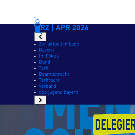
MRZ | APR 2026
Zur aktuellen Lage
Bayern
Im Fokus
Bund
Tarif
Beamtenrecht
Tarifrecht
Verband
dbb jugend bayern