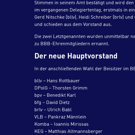
Stimmen in seinem Amt bestätigt und wird den
im vergangenen Delegiertentag, erstmals in e
Gerd Nitschke (bllv), Heidi Schreiber (brlv) u
und schieden aus dem Vorstand aus.
Die zwei Letztgenannten wurden unmittelbar n
zu BBB-Ehrenmitgliedern ernannt.
Der neue Hauptvorstand
In der anschließenden Wahl der Beisitzer im B
bllv – Hans Rottbauer
DPolG – Thorsten Grimm
bpv – Benedikt Karl
bfg – David Dietz
brlv – Ulrich Babl
VLB – Pankraz Männlein
Komba – Ioannis Mirissas
KEG – Matthias Altmannsberger