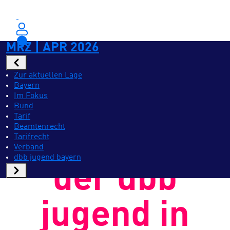
MRZ | APR 2026
Zur aktuellen Lage
Bayern
Im Fokus
Bund
dbb jugend bayern
Tarif
Beamtenrecht
Bundesjuge
Tarifrecht
Verband
dbb jugend bayern
der dbb
jugend in