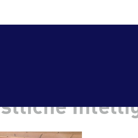
Kreisausschuss Kelheim
bei einem Vor
stliche Intelli