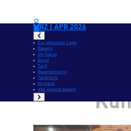
MRZ | APR 2026
Zur aktuellen Lage
Bayern
Im Fokus
Bund
Tarif
Beamtenrecht
Zu Gast 
Tarifrecht
Verband
dbb jugend bayern
Kün